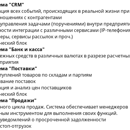
ема "CRM"
рация всех событий, происходящих в реальной жизни при
ношениях с контрагентами
а управления задачами (поручениями) внутри предприят
ности интеграции с различными сервисами (IP-телефония
еры, сервисы рассылок и проч.)
ический блок
ма "Банк и касса"
нежных средств в различных валютах в разрезе расчетных
дприятия
ема "Поставки"
ступлений товаров по складам и партиям
ование поставок
рация и анализ цен поставщиков
ический блок
ема "Продажи"
олного цикла продаж. Система обеспечивает менеджеров
ным инструментом для выполнения своих функций.
а уведомлений о просроченной задолженности
 стоп-отгрузок