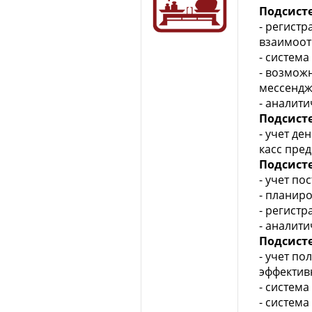
Подсист
- регист
взаимоот
- систем
- возмож
мессендж
- аналит
Подсисте
- учет де
касс пре
Подсист
- учет по
- планир
- регист
- аналит
Подсист
- учет п
эффектив
- систем
- система