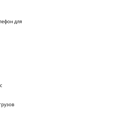
лефон для
с
грузов