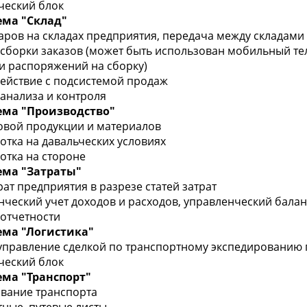
ический блок
ема "Склад"
варов на складах предприятия, передача между складами
а сборки заказов (может быть использован мобильный те
и распоряжений на сборку)
действие с подcистемой продаж
 анализа и контроля
ема "Производство"
товой продукции и материалов
отка на давальческих условиях
отка на стороне
ема "Затраты"
трат предприятия в разрезе статей затрат
нческий учет доходов и расходов, управленческий балан
 отчетности
ема "Логистика"
 управление сделкой по транспортному экспедированию 
ический блок
ма "Транспорт"
ование транспорта