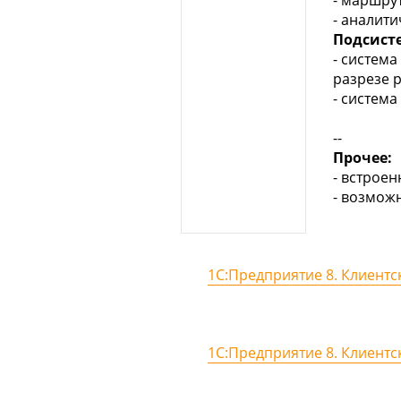
- маршру
- аналит
Подсист
- систем
разрезе 
- система
--
Прочее:
- встрое
- возмож
1С:Предприятие 8. Клиентс
1С:Предприятие 8. Клиентс