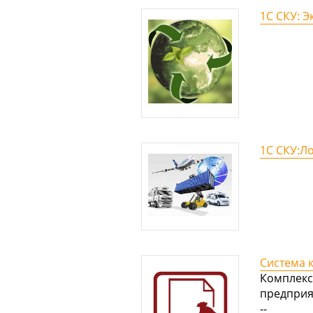
1С СКУ: Э
1С СКУ:Ло
Система к
Комплекс
предприя
--