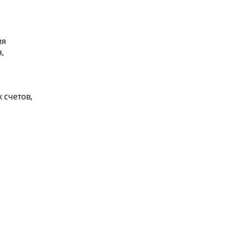
ия
,
 счетов,