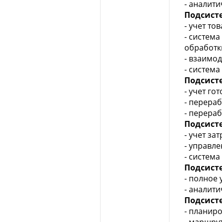
- аналит
Подсист
- учет то
- систем
обработк
- взаимо
- система
Подсист
- учет го
- перераб
- перераб
Подсист
- учет за
- управле
- система
Подсист
- полное
- аналит
Подсисте
- планир